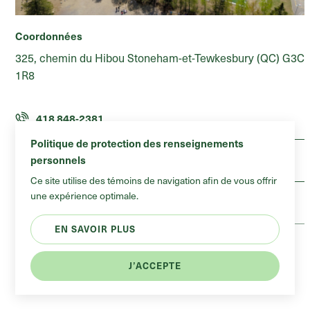
Skatepark
Coordonnées
Terrains sportifs
325, chemin du Hibou Stoneham-et-Tewkesbury (QC) G3C
Terrains sportifs
Terrain de soccer synthètique
1R8
418 848-2381
Politique de protection des renseignements
personnels
Courriel
Ce site utilise des témoins de navigation afin de vous offrir
une expérience optimale.
Site Internet
EN SAVOIR PLUS
Terrain de soccer avec une surface synthétique
J’ACCEPTE
multifonctionnelle de 3ième génération.
Voir sur la carte
Réinitialiser