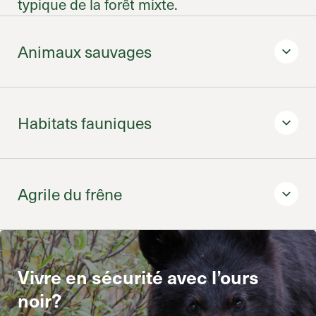
typique de la forêt mixte.
Animaux sauvages
Habitats fauniques
Agrile du frêne
Schéma d’aménagement révisé de la MRC de La
Vivre en sécurité avec l’ours
Jacques-Cartier
noir?