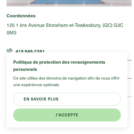
Skatepark
Coordonnées
Patinoires extérieures
125 1 ère Avenue Stoneham-et-Tewkesbury, (QC) G3C
Terrains sportifs
Patinoire du parc des Fondateurs
0M3
418 848-2381
Politique de protection des renseignements
personnels
Courriel
Ce site utilise des témoins de navigation afin de vous offrir
une expérience optimale.
Site Internet
EN SAVOIR PLUS
Horaire
J’ACCEPTE
Ouverture de décembre à mars.
Voir sur la carte
Réinitialiser