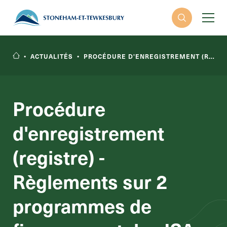
•
ACTUALITÉS
•
PROCÉDURE D'ENREGISTREMENT (REGISTRE) - RÈGLEMENTS SUR 2 PROGRAMMES DE FINANCEMENT DES ISA
Procédure
d'enregistrement
RECHERCHER
(registre) -
Règlements sur 2
programmes de