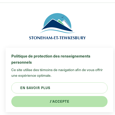
Municipalité de Stoneham-et-Tewkesbury
Politique de protection des renseignements
© 2026 Tous droits réservés
personnels
Plan du site
Ce site utilise des témoins de navigation afin de vous offrir
#Blankonumérique
une expérience optimale.
EN SAVOIR PLUS
J’ACCEPTE