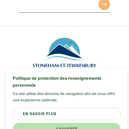
Politique de protection des renseignements
Municipalité de Stoneham-et-Tewkesbury
personnels
© 2026 Tous droits réservés
Ce site utilise des témoins de navigation afin de vous offrir
Plan du site
une expérience optimale.
#Blankonumérique
EN SAVOIR PLUS
J’ACCEPTE