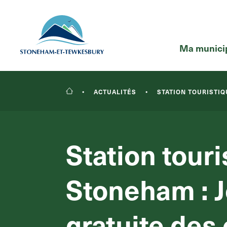
Ma municip
•
ACTUALITÉS
•
STATION TOURISTIQ
RECHERCHER
Station touri
Stoneham : 
gratuite des