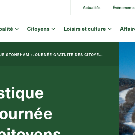
Actualités
Événements
alité
Citoyens
Loisirs et culture
Affai
UE STONEHAM : JOURNÉE GRATUITE DES CITOYENS
stique
Journée
 citoyens