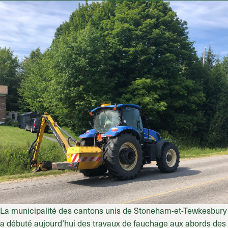
La municipalité des cantons unis de Stoneham-et-Tewkesbury
a débuté aujourd’hui des travaux de fauchage aux abords des